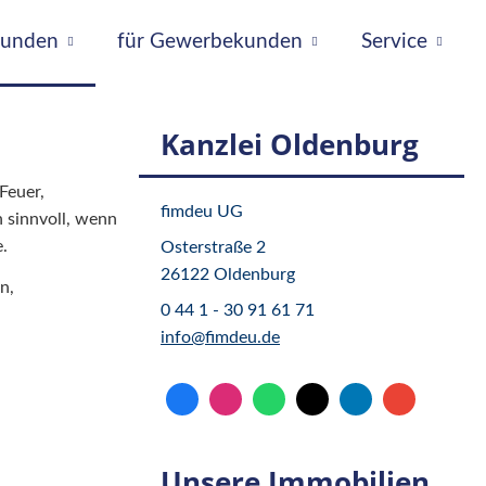
tkunden
für Gewerbekunden
Service
Kanzlei Oldenburg
Feuer,
fimdeu UG
 sinnvoll, wenn
.
Osterstraße 2
26122 Oldenburg
n,
0 44 1 - 30 91 61 71
info@fimdeu.de
Unsere Immobilien