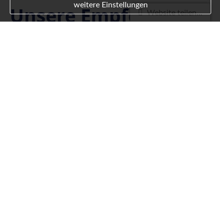
weitere Einstellungen
Unsere Empfehlung!
Website teilen...
Seite teilen:
Kanzlei Oldenburg
fimdeu UG
Osterstraße 2
26122 Oldenburg